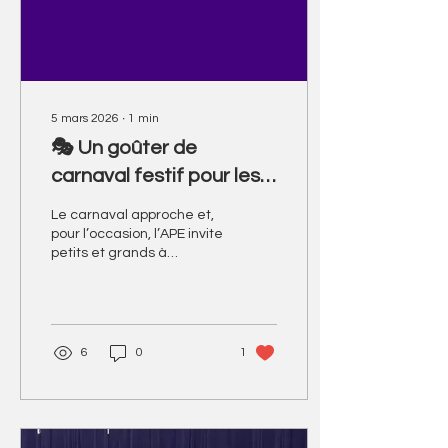
animations musicales
pour toute la famille. Le
samedi, le spectacle...
5 mars 2026
∙
1
min
🎭 Un goûter de
carnaval festif pour les
familles
Le carnaval approche et,
pour l’occasion, l’APE invite
petits et grands à
partager un moment
convivial lors d’un grand
goûter de carnaval . 📅
Rendez-vous vendredi 6
mars 2026 à partir de
6
0
1
16h30 , près de la
médiathèque, pour une fin
d’après-midi placée sous
le signe de la fête, de la
gourmandise et des