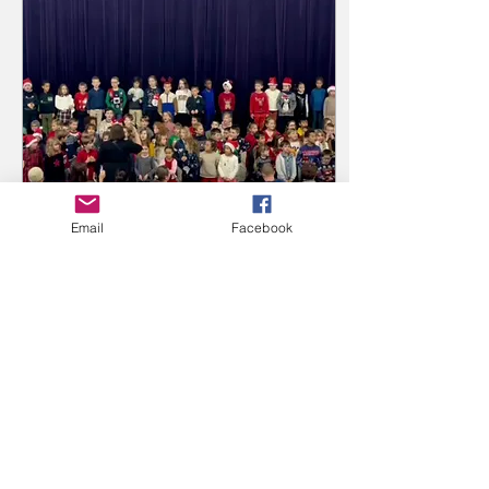
déguisements. 🥳 Venez
nombreux célébrer le
carnaval dans la bonne
humeur ! 100% des
bénéfices contribueront
au financement des
activités scolaires de
notre école. Bonne
journée et à vendredi !...
Email
Facebook
14 déc. 2024
∙
1
min
🎄 Retour sur la grande
fête de Noël de votre
APE ✨
Un immense MERCI à tous
les enfants, parents,
équipe pédagogique de
l'école, partenaires et
bénévoles qui ont
contribué à faire de la...