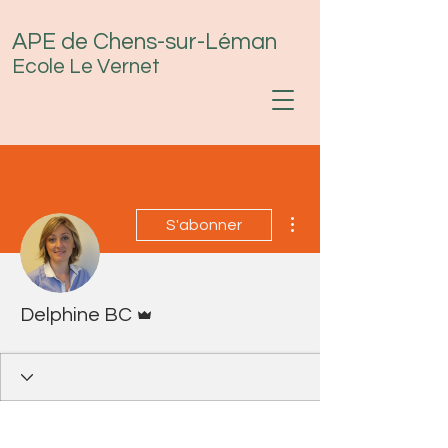
APE de Chens-sur-Léman
Ecole Le Vernet
Plus d'actions
S'abonner
Administrateur
Delphine BC