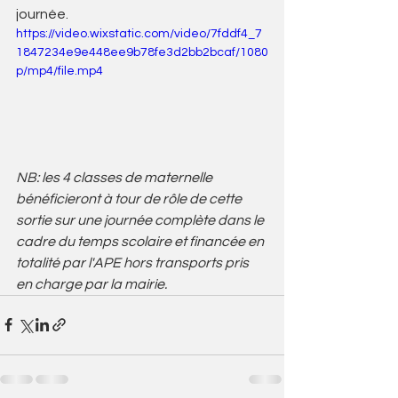
journée.
https://video.wixstatic.com/video/7fddf4_7
1847234e9e448ee9b78fe3d2bb2bcaf/1080
p/mp4/file.mp4
NB: les 4 classes de maternelle 
bénéficieront à tour de rôle de cette 
sortie sur une journée complète dans le 
cadre du temps scolaire et financée en 
totalité par l'APE hors transports pris 
en charge par la mairie.