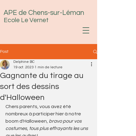
APE de Chens-sur-Léman
Ecole Le Vernet
Post
Delphine BC
19 oct. 2023
1 min de lecture
Gagnante du tirage au
sort des dessins
d'Halloween
Chers parents, vous avez été 
nombreux à participer hier à notre 
boom d'Halloween, 
bravo pour vos 
costumes, tous plus effrayants les uns 
que les autres 
!