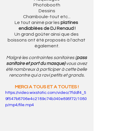
Photobooth
Dessins
Chamboule-tout etc...
Le tout animé par les 
platines 
endiablées de DJ Renaud !
Un grand goûter ainsi que des 
boissons ont été proposés à l'achat 
également.
Malgré les contraintes sanitaires (
pass 
sanitaire et port du masque)
 vous avez 
été nombreux à participer à cette belle 
rencontre qui a ravi petits et grands.
MERCI A TOUS ET A TOUTES !
https://video.wixstatic.com/video/7fddf4_5
9f547b8706e4c2189c74b340e895f72/1080
p/mp4/file.mp4